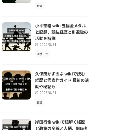
野球
小平奈緒 wiki 五輪金メダル
と記録、競技経歴と引退後の
活動を解説
2025/8/31
スポーツ
久保田かずのぶ wikiで読む
経歴と代表作ガイド 最新の活
動や秘話も
2025/8/31
芸能
岸田行倫 wikiで紐解く経歴
と政策の全貌と人柄、関係者