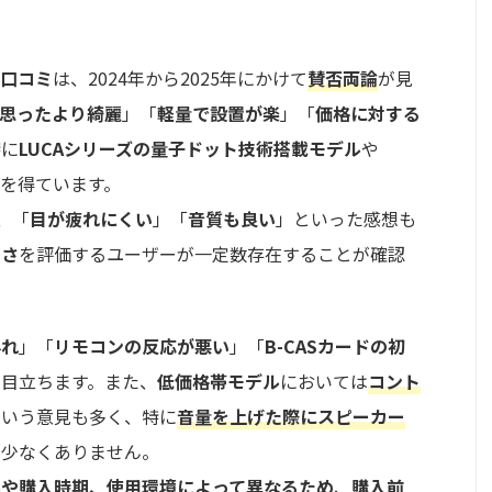
る口コミ
は、2024年から2025年にかけて
賛否両論
が見
思ったより綺麗
」「
軽量で設置が楽
」「
価格に対する
特に
LUCAシリーズの量子ドット技術搭載モデル
や
を得ています。
、「
目が疲れにくい
」「
音質も良い
」といった感想も
高さ
を評価するユーザーが一定数存在することが確認
外れ
」「
リモコンの反応が悪い
」「
B-CASカードの初
が目立ちます。また、
低価格帯モデル
においては
コント
という意見も多く、特に
音量を上げた際にスピーカー
も少なくありません。
ルや購入時期、使用環境によって異なるため
、
購入前