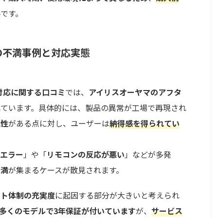
要
です。
の不満事例と対応実態
対応に関する口コミ
では、
アイリスオーヤマのアフタ
れています。具体的には、製品の異常が工場で再現され
能性
がある点に対し、ユーザーは
納得感を得られてい
ドエラー
」や「
リモコンの反応が悪い
」などが多発
不満
が集まるケースが散見されます。
ート体制の充実度
に起因する部分が大きいと考えられ
多くのモデルで3年保証が付いています
が、
サービス