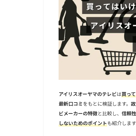
アイリスオーヤマのテレビ
は
買って
最新口コミ
をもとに検証します。
故
ビメーカーの特徴
と比較し、
信頼
しないためのポイント
も紹介します