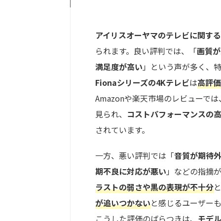
アイリスオーヤマのテレビに関す
られます。良い評判では、「
画質が
満足度が高い
」という声が多く、
Fionaシリーズの4Kテレビ
は
高評価
Amazonや楽天市場のレビューでは
見られ、
コストパフォーマンスの
されています。
一方、悪い評判では「
音質が期待
期不良に対応が悪い
」などの指摘
ラストの弱さや黒の表現が不十分
が追いつかない
と感じるユーザー
こうした評価のばらつきは、
モデ