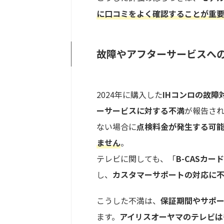
に口コミをよく確認することが重
故障やアフターサービスへ
2024年に購入した
IHコンロの故障
ーサービスに対する不満
が報告さ
ない場合に
点検料金が発生する可
ません
。
テレビに関しても、「
B-CASカー
し、
カスタマーサポートの対応に
こうした不満は、
保証期間やサポ
ます。
アイリスオーヤマのテレビは