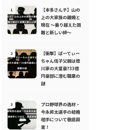
【本多さんチ】山の
1
上の大家族の離婚と
現在 〜乗り越えた困
難と新しい絆〜
【衝撃】ぱーてぃー
2
ちゃん信子父親は徳
川家の大富豪?33億
円豪邸に潜む職業の
謎
プロ野球界の逸材・
3
今永昇太選手の結婚
相手について徹底調
査！