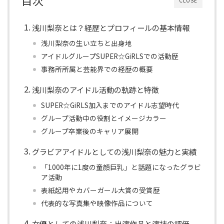
目次
CLOSE
浅川梨奈とは？経歴とプロフィールの基本情報
浅川梨奈の生い立ちと出身地
アイドルグループSUPER☆GiRLSでの活動歴
事務所所属と芸能界での経歴の概要
浅川梨奈のアイドル活動の軌跡と特徴
SUPER☆GiRLS加入までのアイドル志望時代
グループ活動中の役割とイメージカラー
グループ卒業後のキャリア展開
グラビアアイドルとしての浅川梨奈の魅力と実績
「1000年に1度の童顔巨乳」と話題になったグラビ
ア活動
表紙起用やカバーガール大賞の受賞歴
代表的な写真集や映像作品について
女優としての浅川梨奈：出演作品と演技の評価