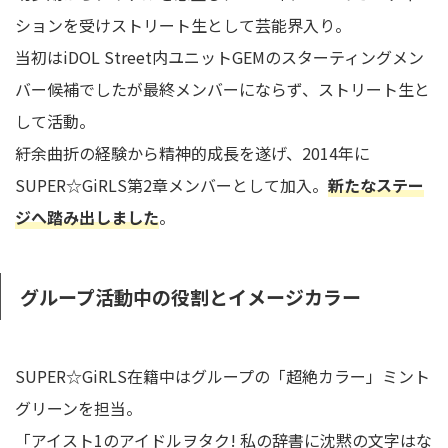
ションを受けストリート生として芸能界入り。
当初はiDOL Street内ユニットGEMのスターティングメン
バー候補でしたが最終メンバーにならず、ストリート生と
して活動。
紆余曲折の経験から精神的成長を遂げ、2014年に
SUPER☆GiRLS第2章メンバーとして加入。
新たなステー
ジへ踏み出しました
。
グループ活動中の役割とイメージカラー
SUPER☆GiRLS在籍中はグループの「超絶カラー」ミント
グリーンを担当。
「アイスト1のアイドルヲタク! 私の辞書に沈黙の文字はな