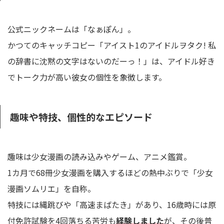
公式ニックネームは「なぁぽん」。
かつてのキャッチコピー「アイスト1のアイドルヲタク! 私
の辞書に沈黙の文字はないのだーっ！」は、アイドル好き
でトーク力が高い彼女の個性を象徴します。
趣味や特技、個性的なエピソード
趣味は少女漫画の読み込みやゲーム、アニメ鑑賞。
1カ月で68冊少女漫画を購入するほどの熱中ぶりで「少女
漫画ソムリエ」を自称。
特技には縄跳びや「高速まばたき」があり、16歳時には原
付免許試験を4回落ちる苦労も
経験しました
が、その後普