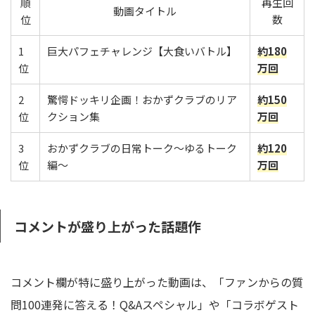
順
再生回
動画タイトル
位
数
1
巨大パフェチャレンジ【大食いバトル】
約180
位
万回
2
驚愕ドッキリ企画！おかずクラブのリア
約150
位
クション集
万回
3
おかずクラブの日常トーク〜ゆるトーク
約120
位
編〜
万回
コメントが盛り上がった話題作
コメント欄が特に盛り上がった動画は、「ファンからの質
問100連発に答える！Q&Aスペシャル」や「コラボゲスト