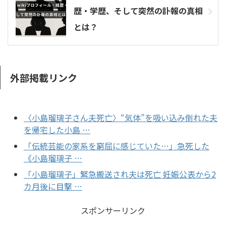
歴・学歴、そして突然の訃報の真相
とは？
外部掲載リンク
〈小島瑠璃子さん夫死亡〉“気体”を吸い込み倒れた夫
を帰宅した小島 …
「伝統芸能の家系を窮屈に感じていた…」急死した
《小島瑠璃子 …
「小島瑠璃子」緊急搬送され夫は死亡 妊娠公表から2
カ月後に目撃 …
スポンサーリンク