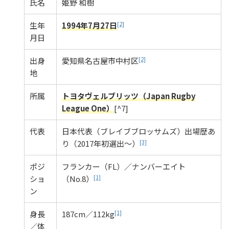
氏名
姫野 和樹
[2]
生年
1994年7月27日
月日
[2]
出身
愛知県名古屋市中村区
地
所属
トヨタヴェルブリッツ（Japan Rugby
League One）
[^7]
代表
日本代表（ブレイブブロッサムズ）出場歴あ
[3]
り（2017年初選出〜）
ポジ
フランカー（FL）／ナンバーエイト
[1]
ショ
（No.8）
ン
[1]
身長
187cm／112kg
／体