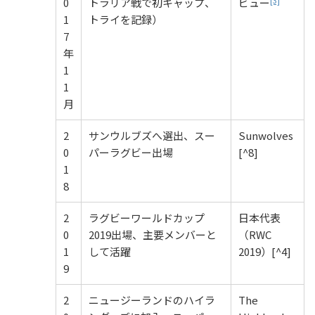
0
トラリア戦で初キャップ、
ビュー
1
トライを記録）
7
年
1
1
月
2
サンウルブズへ選出、スー
Sunwolves
0
パーラグビー出場
[^8]
1
8
2
ラグビーワールドカップ
日本代表
0
2019出場、主要メンバーと
（RWC
1
して活躍
2019）[^4]
9
2
ニュージーランドのハイラ
The