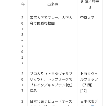
所属／肩書
年
出来事
き
2
帝京大学でプレー、大学大
帝京大学
0
会で優勝複数回
1
3
–
2
0
1
7
2
プロ入り（トヨタヴェルブ
トヨタヴェ
0
リッツ）、トップリーグで
ルブリッツ
1
ブレイク／キャプテン就任
（入団）
7
指名
[^7]
2
日本代表デビュー（オース
日本代表デ
[3]