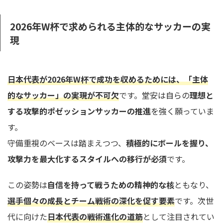
2026年W杯で求められる主体的なサッカーの実
現
日本代表が2026年W杯で成功を収めるためには、「主体
的なサッカー」の実現が不可欠
です。堂安は自らの
理想と
する攻撃的ポゼッションサッカーの推進
を強く願っていま
す。
守備重視のベースは踏まえつつ、
積極的にボールを握り、
攻撃力を最大化するスタイルへの移行が必須
です。
この姿勢は
自信を持って戦うための精神的な核
ともなり、
選手個々の成長とチーム戦術の深化を促す要素
です。次世
代に向けた
日本代表の戦術進化の道筋
として注目されてい