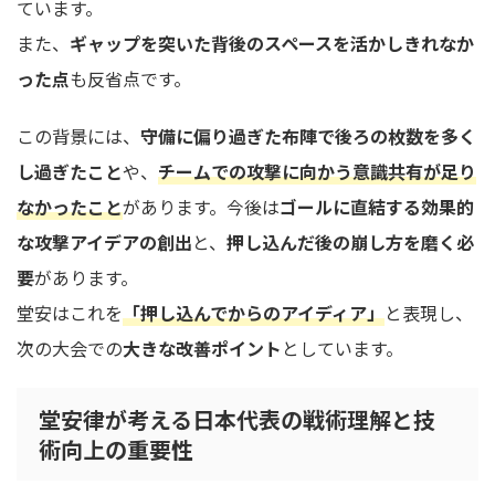
ています。
また、
ギャップを突いた背後のスペースを活かしきれなか
った点
も反省点です。
この背景には、
守備に偏り過ぎた布陣で後ろの枚数を多く
し過ぎたこと
や、
チームでの攻撃に向かう意識共有が足り
なかったこと
があります。今後は
ゴールに直結する効果的
な攻撃アイデアの創出
と、
押し込んだ後の崩し方を磨く必
要
があります。
堂安はこれを
「押し込んでからのアイディア」
と表現し、
次の大会での
大きな改善ポイント
としています。
堂安律が考える日本代表の戦術理解と技
術向上の重要性