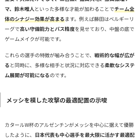
マ、鈴木唯人
といった多様な才能が加わることで
チーム全
体のシナジー効果が高まる
ます。例えば藤田はベルギーリ
ーグで
高い守備能力とパス精度
を見せており、中盤の底で
ゲームメイクが可能です。
これらの選手の特徴が噛み合うことで、
戦術的な幅が広が
る
と同時に、多様な相手と状況に対応できる
柔軟なシステ
ム展開が可能になる
のです。
メッシを模した攻撃の最適配置の示唆
カタールW杯のアルゼンチンがメッシを中心に据えて優勝
したように、
日本代表も中心選手を最大限に活かす最適配