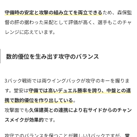
守備時の安定と攻撃の組み立てを両立できる
ため、森保監
督の肝の据わった采配として評価が高く、選手もこのチャ
レンジに応えています。
数的優位を生み出す攻守のバランス
3バック戦術では両ウイングバックが攻守のキーを握りま
す。堂安は
守備では高いデュエル勝率を誇り、中盤との連
携で数的優位を作り出している
。
攻撃面でも
久保建英との連携により右サイドからのチャン
スメイクが効果的
です。
攻守でのバランスを保つことが難しい3バックですが、
堂