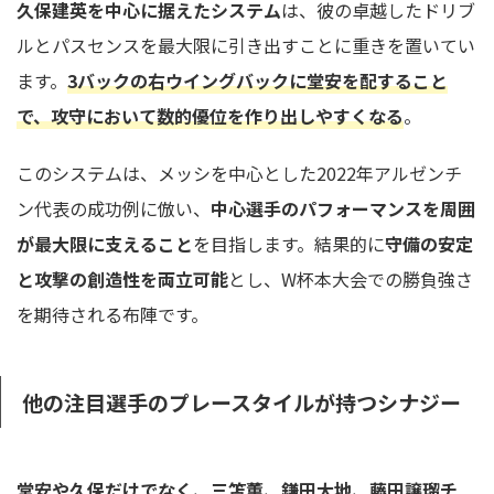
久保建英を中心に据えたシステム
は、彼の卓越したドリブ
ルとパスセンスを最大限に引き出すことに重きを置いてい
ます。
3バックの右ウイングバックに堂安を配すること
で、攻守において数的優位を作り出しやすくなる
。
このシステムは、メッシを中心とした2022年アルゼンチ
ン代表の成功例に倣い、
中心選手のパフォーマンスを周囲
が最大限に支えること
を目指します。結果的に
守備の安定
と攻撃の創造性を両立可能
とし、W杯本大会での勝負強さ
を期待される布陣です。
他の注目選手のプレースタイルが持つシナジー
堂安や久保だけでなく、三笘薫、鎌田大地、藤田譲瑠チ