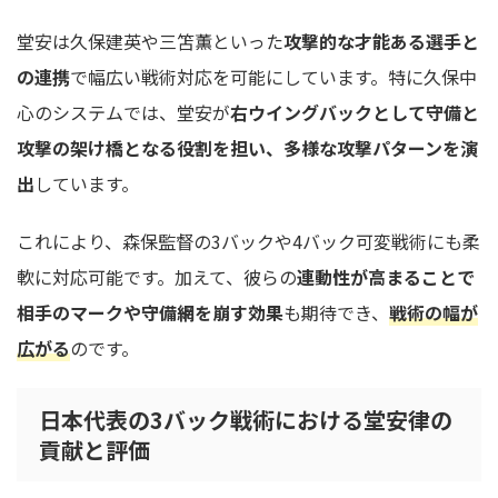
堂安は久保建英や三笘薫といった
攻撃的な才能ある選手と
の連携
で幅広い戦術対応を可能にしています。特に久保中
心のシステムでは、堂安が
右ウイングバックとして守備と
攻撃の架け橋となる役割を担い、多様な攻撃パターンを演
出
しています。
これにより、森保監督の3バックや4バック可変戦術にも柔
軟に対応可能です。加えて、彼らの
連動性が高まることで
相手のマークや守備網を崩す効果
も期待でき、
戦術の幅が
広がる
のです。
日本代表の3バック戦術における堂安律の
貢献と評価