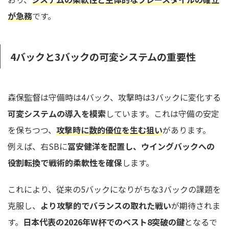
が急務
です。
4バックと3バックの可変システムの重要性
森保監督は守備時は4バック、攻撃時は3バックに変化する
可変システムの導入を模索
しています。これは守備の安定
を保ちつつ、
攻撃時に数的優位を生む狙い
があります。
例えば、右SBに
冨安健洋を配置し、ウイングバックへの
役割転換で戦術的柔軟性を確保
します。
これにより、従来の5バックになりがちな3バックの課題を
克服し、
より攻撃的でバランスの取れた戦い
が期待されま
す。
日本代表の2026年W杯でのベスト8突破の鍵
となるで