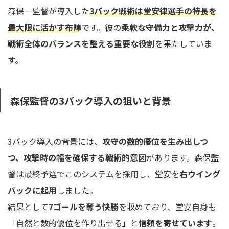
森保一監督が導入した
3バック戦術は堂安律選手の特長を
最大限に活かす布陣
です。彼の
柔軟な守備力と攻撃力が、
戦術全体のバランスを整える重要な役割
を果たしていま
す。
森保監督の3バック導入の狙いと背景
3バック導入の背景には、
攻守の数的優位を生み出しつ
つ、攻撃時の幅を確保する戦術的意図
があります。森保監
督は最終予選でこのシステムを採用し、堂安を
右ウイング
バックに起用
しました。
結果として
7ゴールを奪う快勝
を収めており、堂安自身も
「自然と数的優位を作り出せる」と
信頼を寄せています
。