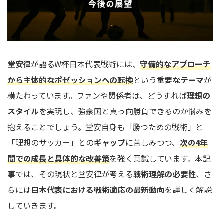
堂安律
が語るW杯日本代表戦術には、
守備的なアプローチ
から主体的なポゼッションへの転換
という
重要なテーマ
が
横たわっています。ファンや関係者は、どうすれば
理想の
スタイル
を実現し、強豪国と真っ向勝負できるのか悩みを
抱えることでしょう。堂安自身も「勝つための戦術」と
「理想のサッカー」との
ギャップ
に苦しみつつ、
次の4年
間での成長と具体的な改善策
を強く意識しています。本記
事では、その現状と堂安律が考える
戦術理解の必要性
、さ
らには
日本代表における戦術適応の最新動向
を詳しく解説
していきます。