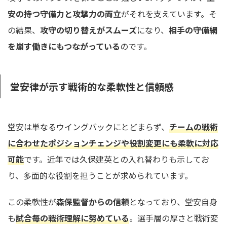
安の持つ守備力と攻撃力の両立
がそれを支えています。そ
の結果、
攻守の切り替えがスムーズ
になり、
相手の守備網
を崩す働きにもつながっている
のです。
堂安律が示す戦術的な柔軟性と信頼感
堂安は単なるウイングバックにとどまらず、
チームの戦術
に合わせたポジションチェンジや役割変更にも柔軟に対応
可能
です。近年では久保建英との入れ替わりも示してお
り、多面的な役割を担うことが求められています。
この柔軟性が
森保監督からの信頼
となっており、堂安自身
も
試合毎の戦術理解に努めている
。選手層の厚さと戦術変