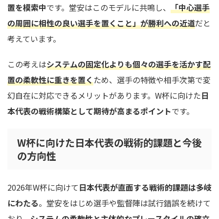
置を模索中
です。堂安はこのモデルに共鳴し、
「中心選手
の周囲に相性の良い選手を置くこと」が勝利への近道
だと
考えています。
この考えは
システムの固定化よりも個々の選手を活かす配
置の柔軟性に重きを置く
ため、選手の特徴や相手次第で変
幻自在に対応できるメリットがあります。W杯に向けた
日
本代表の戦術構築として期待が高まるポイント
です。
W杯に向けた日本代表の戦術的課題と今後
の方向性
2026年W杯に向けて
日本代表が直面する戦術的課題は多岐
にわたる
。堂安をはじめ選手や監督陣は試行錯誤を続けて
おり、
システムの柔軟性と主体的なプレースタイルの確立