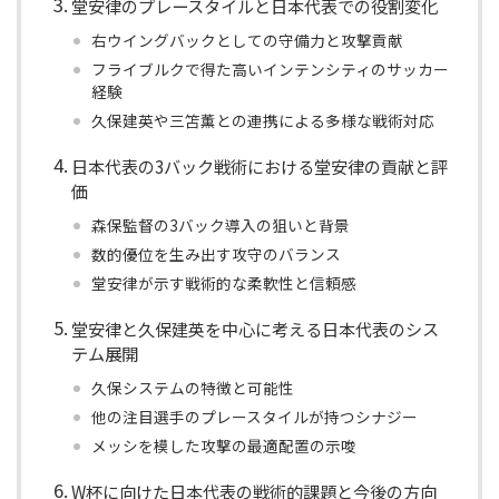
堂安律のプレースタイルと日本代表での役割変化
右ウイングバックとしての守備力と攻撃貢献
フライブルクで得た高いインテンシティのサッカー
経験
久保建英や三笘薫との連携による多様な戦術対応
日本代表の3バック戦術における堂安律の貢献と評
価
森保監督の3バック導入の狙いと背景
数的優位を生み出す攻守のバランス
堂安律が示す戦術的な柔軟性と信頼感
堂安律と久保建英を中心に考える日本代表のシス
テム展開
久保システムの特徴と可能性
他の注目選手のプレースタイルが持つシナジー
メッシを模した攻撃の最適配置の示唆
W杯に向けた日本代表の戦術的課題と今後の方向