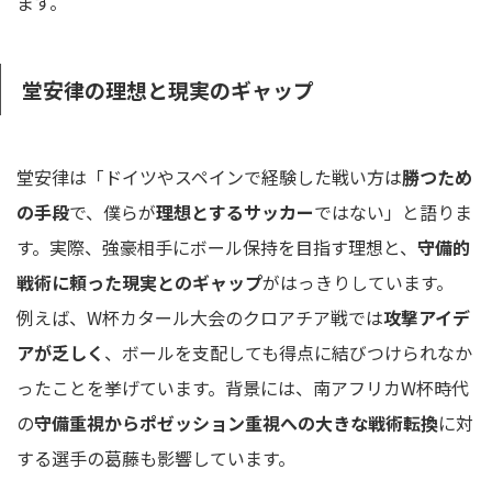
ます。
堂安律の理想と現実のギャップ
堂安律は「ドイツやスペインで経験した戦い方は
勝つため
の手段
で、僕らが
理想とするサッカー
ではない」と語りま
す。実際、強豪相手にボール保持を目指す理想と、
守備的
戦術に頼った現実とのギャップ
がはっきりしています。
例えば、W杯カタール大会のクロアチア戦では
攻撃アイデ
アが乏しく
、ボールを支配しても得点に結びつけられなか
ったことを挙げています。背景には、南アフリカW杯時代
の
守備重視からポゼッション重視への大きな戦術転換
に対
する選手の葛藤も影響しています。