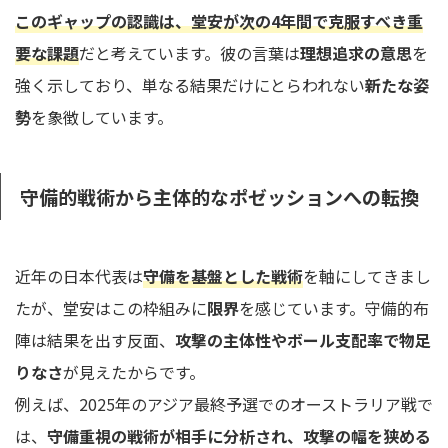
このギャップの認識は、堂安が次の4年間で克服すべき重
要な課題
だと考えています。彼の言葉は
理想追求の意思
を
強く示しており、単なる結果だけにとらわれない
新たな姿
勢
を象徴しています。
守備的戦術から主体的なポゼッションへの転換
近年の日本代表は
守備を基盤とした戦術
を軸にしてきまし
たが、堂安はこの枠組みに
限界
を感じています。守備的布
陣は結果を出す反面、
攻撃の主体性やボール支配率で物足
りなさ
が見えたからです。
例えば、2025年のアジア最終予選でのオーストラリア戦で
は、
守備重視の戦術が相手に分析され、攻撃の幅を狭める