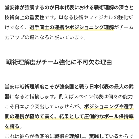
堂安律が強調するのが日本代表における戦術理解の深さと
技術向上の重要性
です。単なる技術やフィジカルの強化だ
けでなく、
選手同士の連携やポジショニング理解
がチーム
力アップの鍵となると説いています。
戦術理解度がチーム強化に不可欠な理由
堂安は
戦術理解度こそが強豪国と戦う日本代表の最大の武
器
になると指摘します。例えばスペイン代表は個々の能力
こそ日本より突出していませんが、
ポジショニングや選手
間の連携が極めて高く、結果として圧倒的なボール保持率
を誇る
。
これは彼らが徹底的に
戦術を理解し、実践している
からで