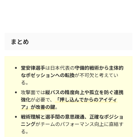
まとめ
堂安律選手
は日本代表の
守備的戦術から主体的
なポゼッションへの転換
が不可欠と考えてい
る。
攻撃面では
縦パスの精度向上や孤立を防ぐ連携
強化
が必要で、
「押し込んでからのアイディ
ア」が改善の鍵
。
戦術理解と選手間の意思疎通、正確なポジショ
ニング
がチームのパフォーマンス向上に直結す
る。