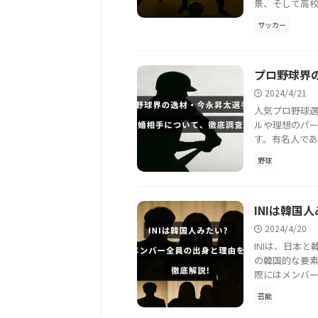
景、そして高校
サッカー
プロ野球界
2024/4/21
人気プロ野球
ルや理想のパ
す。有名人であ
野球
INIは韓国
2024/4/20
INIは、日本
の韓国的な要
際にはメンバー
芸能