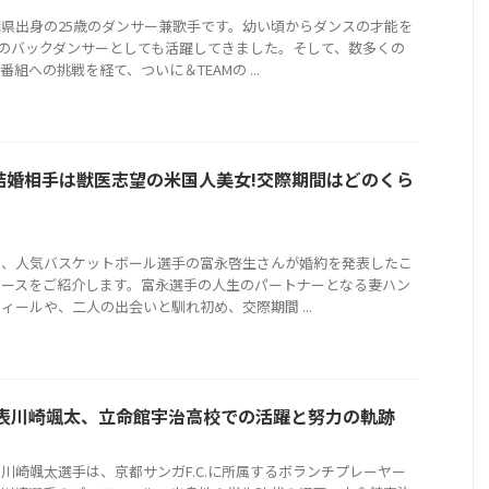
県出身の25歳のダンサー兼歌手です。幼い頃からダンスの才能を
Sのバックダンサーとしても活躍してきました。そして、数多くの
組への挑戦を経て、ついに＆TEAMの ...
結婚相手は獣医志望の米国人美女!交際期間はどのくら
は、人気バスケットボール選手の富永啓生さんが婚約を発表したこ
ュースをご紹介します。富永選手の人生のパートナーとなる妻ハン
ィールや、二人の出会いと馴れ初め、交際期間 ...
本代表川崎颯太、立命館宇治高校での活躍と努力の軌跡
川崎颯太選手は、京都サンガF.C.に所属するボランチプレーヤー