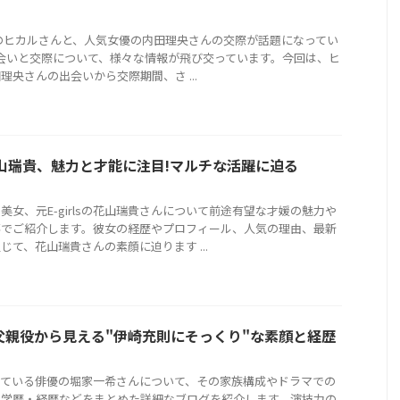
berのヒカルさんと、人気女優の内田理央さんの交際が話題になってい
会いと交際について、様々な情報が飛び交っています。今回は、ヒ
理央さんの出会いから交際期間、さ ...
ls花山瑞貴、魅力と才能に注目!マルチな活躍に迫る
美女、元E-girlsの花山瑞貴さんについて前途有望な才媛の魅力や
事でご紹介します。彼女の経歴やプロフィール、人気の理由、最新
じて、花山瑞貴さんの素顔に迫ります ...
父親役から見える"伊崎充則にそっくり"な素顔と経歴
っている俳優の堀家一希さんについて、その家族構成やドラマでの
や学歴・経歴などをまとめた詳細なブログを紹介します。演技力の