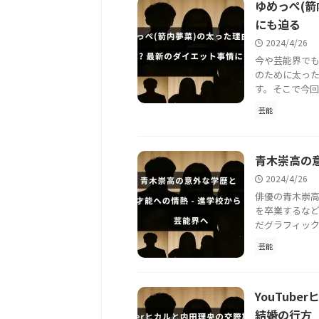
ゆめっぺ(
にも迫る
2024/4/26
今や芸能界で
のために太っ
す。そこで今回
芸能
青木崇高の意
2024/4/26
俳優の青木崇
を卒業するな
だグラフィック
芸能
YouTub
結婚の行方