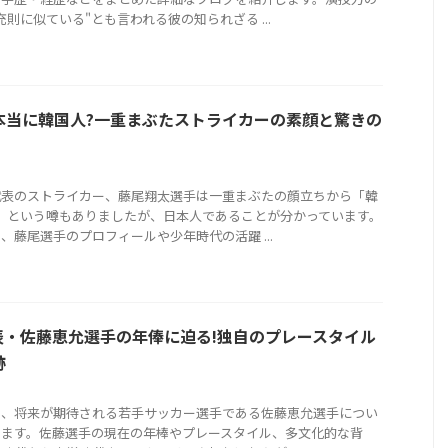
充則に似ている"とも言われる彼の知られざる ...
本当に韓国人?一重まぶたストライカーの素顔と驚きの
代表のストライカー、藤尾翔太選手は一重まぶたの顔立ちから「韓
」という噂もありましたが、日本人であることが分かっています。
、藤尾選手のプロフィールや少年時代の活躍 ...
代表・佐藤恵允選手の年俸に迫る!独自のプレースタイル
跡
は、将来が期待される若手サッカー選手である佐藤恵允選手につい
します。佐藤選手の現在の年棒やプレースタイル、多文化的な背