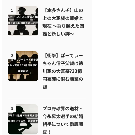
【本多さんチ】山の
1
上の大家族の離婚と
現在 〜乗り越えた困
難と新しい絆〜
【衝撃】ぱーてぃー
2
ちゃん信子父親は徳
川家の大富豪?33億
円豪邸に潜む職業の
謎
プロ野球界の逸材・
3
今永昇太選手の結婚
相手について徹底調
査！