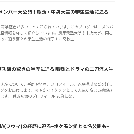
学歴メンバー大公開！慶應・中央大生の学生生活に迫る
ーは高学歴者が多いことで知られています。このブログでは、メンバ
学歴情報を詳しく紹介しています。慶應義塾大学や中央大学、同志
校に通う面々の学生生活の様子や、高校生 ...
頭功海の驚きの学歴に迫る!野球とドラマの二刀流人生
海さんについて、学歴や経歴、プロフィール、家族構成などを詳し
ログをお届けします。爽やかなイケメンとして人気が高まる兵頭さ
す。 兵頭功海のプロフィール 26歳にな ...
FUMA(フウマ)の経歴に迫る~ポケモン愛と本名公開も~