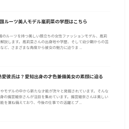
カ国ルーツ美人モデル嵐莉菜の学歴はこちら
国のルーツを持つ美しい顔立ちの女性ファッションモデル、嵐莉
て解説します。嵐莉菜さんの出身地や学歴、そして幼少期からの芸
など、さまざまな角度から彼女の魅力に迫りま ...
熱愛彼氏は？愛知出身の才色兼備美女の素顔に迫る
優やモデルの中から新たな才能が次々と発掘されています。そんな
出身の搗宮姫奈さんが注目を集めています。搗宮姫奈さんは美しい
能を兼ね備えており、今後の仕事での活躍とプ ...