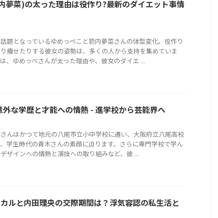
箭内夢菜)の太った理由は役作り?最新のダイエット事情
も話題となっているゆめっぺこと箭内夢菜さんの体型変化。役作り
たり痩せたりする彼女の姿勢は、多くの人から支持を集めていま
は、ゆめっぺさんが太った理由や、彼女のダイエ ...
外な学歴と才能への情熱 - 進学校から芸能界へ
高さんはかつて地元の八尾市立小中学校に通い、大阪府立八尾高校
ど、学生時代の青木さんの素顔に迫ります。さらに専門学校で学ん
デザインへの情熱と演技への取り組みなど、彼 ...
erヒカルと内田理央の交際期間は？浮気容認の私生活と