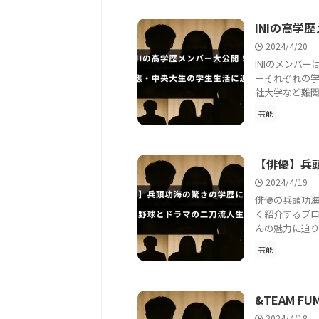
INIの高
2024/4/20
INIのメンバ
ーそれぞれの
社大学など難関
芸能
【俳優】兵
2024/4/19
俳優の兵頭功
く紹介するブ
んの魅力に迫りま
芸能
&TEAM 
2024/4/18