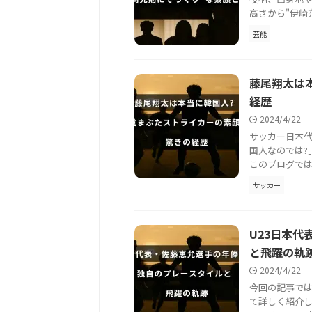
高さから"伊崎
芸能
藤尾翔太は
経歴
2024/4/22
サッカー日本
国人なのでは?
このブログでは
サッカー
U23日本
と飛躍の軌
2024/4/22
今回の記事で
て詳しく紹介