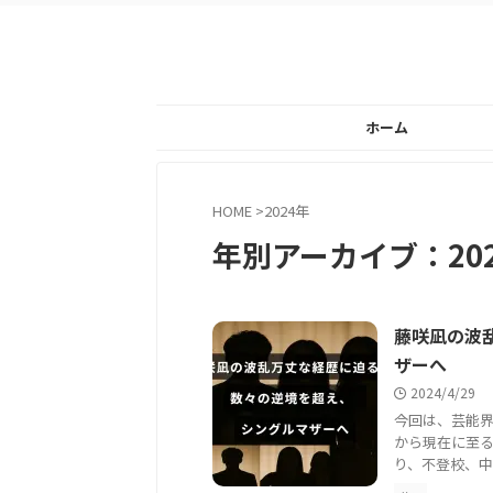
ホーム
HOME
>
2024年
年別アーカイブ：20
藤咲凪の波
ザーへ
2024/4/29
今回は、芸能
から現在に至
り、不登校、中