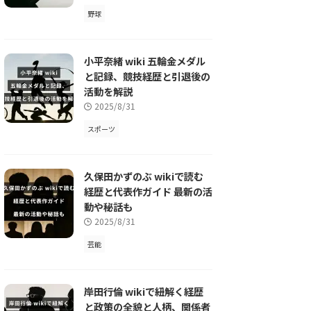
野球
小平奈緒 wiki 五輪金メダル
と記録、競技経歴と引退後の
活動を解説
2025/8/31
スポーツ
久保田かずのぶ wikiで読む
経歴と代表作ガイド 最新の活
動や秘話も
2025/8/31
芸能
岸田行倫 wikiで紐解く経歴
と政策の全貌と人柄、関係者