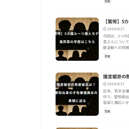
芸能
【驚愕】5
2024/4/27
今回は、5つの
菜さんについ
能活動への挑戦
芸能
搗宮姫奈の
2024/4/27
近年、若手女
中で、愛知県
容姿と幅広い才
芸能