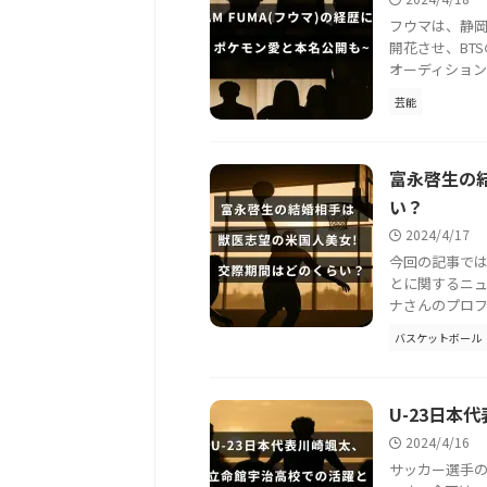
フウマは、静岡
開花させ、BT
オーディション番
芸能
富永啓生の
い？
2024/4/17
今回の記事で
とに関するニ
ナさんのプロフ
バスケットボール
U-23日
2024/4/16
サッカー選手の