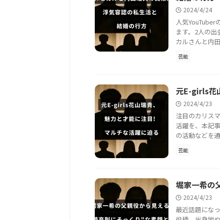
2024/4/24
人気YouTu
ます。2人の出
カルさんと内田
芸能
元E-gir
2024/4/23
注目のカリスマ
活躍を、本記
の活動などを通
芸能
堀家一希の
2024/4/23
最近話題にな
役柄、出身地